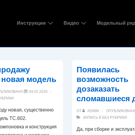
Основная
Инструкции
Видео
Модельный ря
навигация
продажу
Появилась
 новая модель
возможность
дозаказать
УБЛИКОВАНО
04.02.2026
сломавшиеся 
РУБРИКИ
оду новая, существенно
ОТ
ADMIN
ОПУБЛИКОВАН
ЗАПИСЬ В
БЕЗ РУБРИКИ
ель ТС.602.
омпоновка и конструкция
Да, при сборке и эксплуа