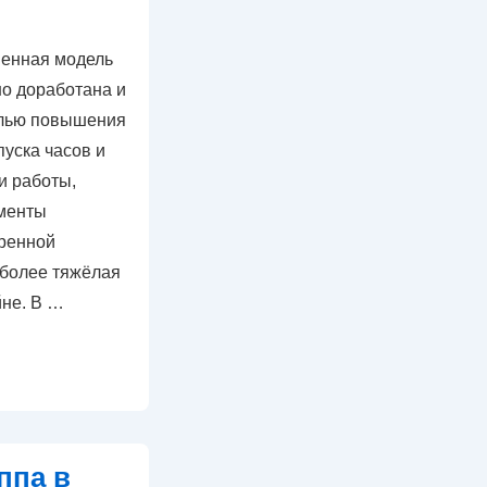
шенная модель
но доработана и
елью повышения
пуска часов и
и работы,
менты
иренной
 более тяжёлая
йне. В …
ппа в