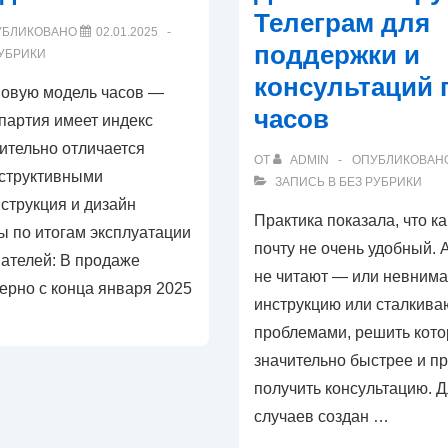
Телеграм для
модель
УБЛИКОВАНО
02.01.2025
поддержки и
РУБРИКИ
консультаций 
овую модель часов —
часов
партия имеет индекс
ительно отличается
ОТ
ADMIN
ОПУБЛИКОВАН
структивными
ЗАПИСЬ В
БЕЗ РУБРИКИ
струкция и дизайн
Практика показала, что к
ы по итогам эксплуатации
почту не очень удобный. А
пателей: В продаже
не читают — или невнима
ерно с конца января 2025
инструкцию или сталкиваю
проблемами, решить кот
значительно быстрее и п
получить консультацию. Д
случаев создан …