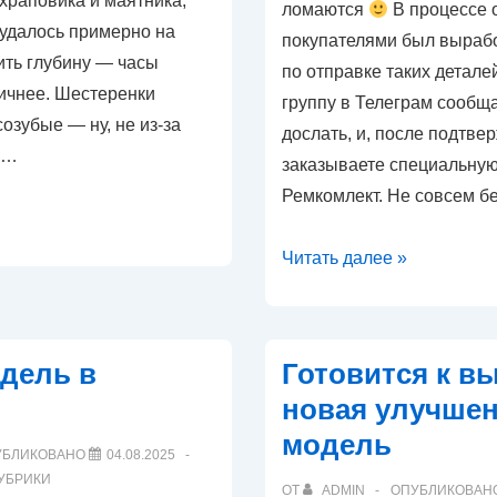
 храповика и маятника,
ломаются
В процессе 
 удалось примерно на
покупателями был выраб
ить глубину — часы
по отправке таких детале
тичнее. Шестеренки
группу в Телеграм сообща
озубые — ну, не из-за
дослать, и, после подтве
 …
заказываете специальну
Ремкомлект. Не совсем б
Появилась
Читать далее »
возможность
дозаказать
сломавшиеся
дель в
Готовится к в
детали
новая улучше
модель
УБЛИКОВАНО
04.08.2025
РУБРИКИ
ОТ
ADMIN
ОПУБЛИКОВАН