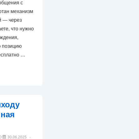
общения с
отан механизм
й — через
ете, что нужно
рждения,
ю позицию
есплатно …
ыходу
нная
О
30.06.2025