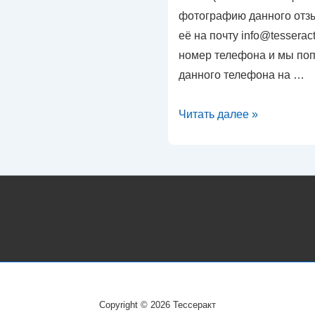
фотографию данного отз
её на почту info@tesseract
номер телефона и мы по
данного телефона на …
Вернём
Читать далее »
часть
потраченного
на
покупку
часов
за
отзывы
на
маркетплейсах
Copyright © 2026
Тессеракт