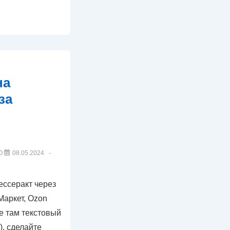
на
за
О
08.05.2024
ессеракт через
аркет, Ozon
те там текстовый
), сделайте