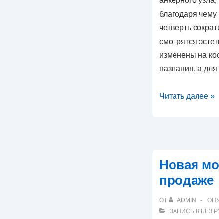
анкерного узла,
благодаря чему
четверть сократ
смотрятся эсте
изменены на кос
названия, а для
Скоро
Читать далее »
в
продажу
поступит
новая
Новая мо
модель
продаже
ОТ
ADMIN
ОП
ЗАПИСЬ В
БЕЗ 