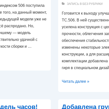
ЗАПИСЬ В
БЕЗ РУБРИКИ
 индексом 506 поступила
е того, на данный момент,
Готовится к выходу улуч
предыдущей модели уже не
ТС.506. В ней существен
всё распродано. Но,
усилена конструкция с ц
лучшему — модель
прочности, облегчения за
твительно удачной с
обеспечения стабильност
гкости сборки и …
изменены некоторые эле
конструкции, а для расш
комплектации добавлена
гиря в специальном диза
Готовится
Читать далее »
к
выходу
новая
дель часов!
Добавлена гру
улучшенная