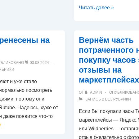
Добавлена
Читать далее »
группа
в
Телеграм
ренесены на
Вернём часть
для
потраченного 
поддержки
покупку часов 
и
УБЛИКОВАНО
03.08.2024
отзывы на
консультаций
РУБРИКИ
по
маркетплейсах
яют и уже стало
сборке
нормально посмотреть
ОТ
ADMIN
ОПУБЛИКОВАН
часов
циями, поэтому они
ЗАПИСЬ В
БЕЗ РУБРИКИ
utube. Надеюсь, хуже от
Если Вы покупали часы Т
 и даже появится что-то
маркетплейсы — Яндекс.М
или Wildberries — оставь
отзыв (желательно с фото