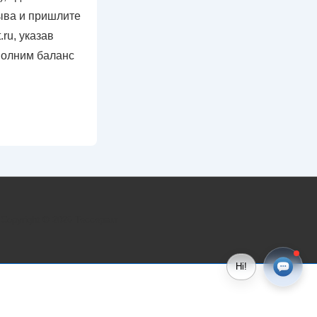
ыва и пришлите
.ru, указав
полним баланс
Copyright © 2026
Тессеракт
Hi!