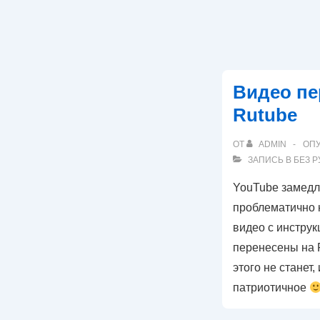
Видео пе
Rutube
ОТ
ADMIN
ОП
ЗАПИСЬ В
БЕЗ 
YouTube замедл
проблематично 
видео с инструк
перенесены на R
этого не станет,
патриотичное