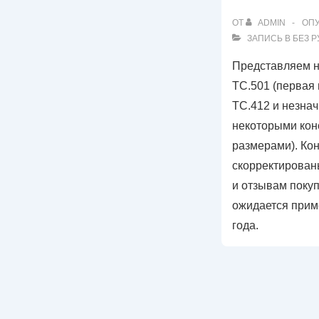
ОТ
ADMIN
ОП
ЗАПИСЬ В
БЕЗ 
Представляем н
ТС.501 (первая 
ТС.412 и незнач
некоторыми кон
размерами). Кон
скорректирован
и отзывам поку
ожидается прим
года.