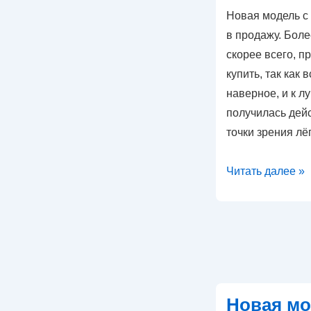
Новая модель с
в продажу. Боле
скорее всего, 
купить, так как 
наверное, и к 
получилась дейс
точки зрения лё
Новая
Читать далее »
модель
в
продаже
Новая мо