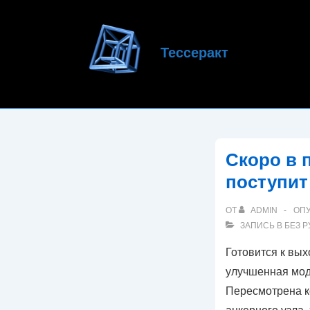
↓
Перейти
к
Тессеракт
основному
содержимому
Скоро в 
поступит
ОТ
ADMIN
ОП
ЗАПИСЬ В
БЕЗ 
Готовится к вых
улучшенная мод
Пересмотрена к