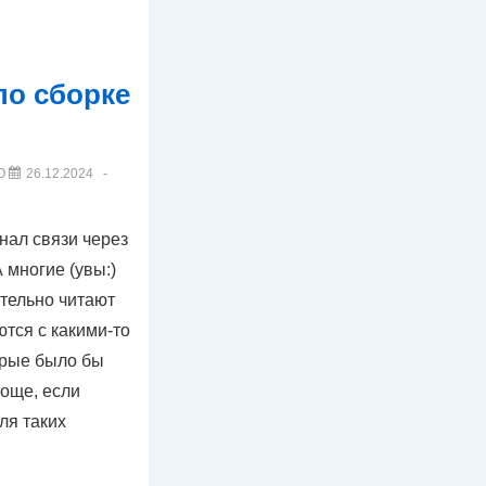
по сборке
О
26.12.2024
анал связи через
 многие (увы:)
тельно читают
тся с какими-то
орые было бы
роще, если
ля таких