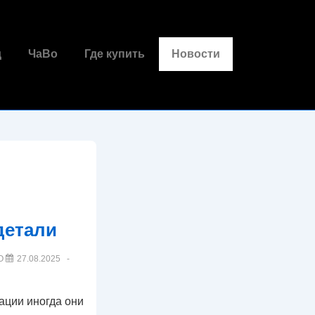
д
ЧаВо
Где купить
Новости
детали
О
27.08.2025
тации иногда они