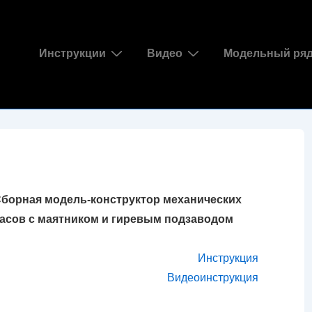
Основная
Инструкции
Видео
Модельный ря
навигация
борная модель-конструктор механических
асов с маятником и гиревым подзаводом
Инструкция
Видеоинструкция