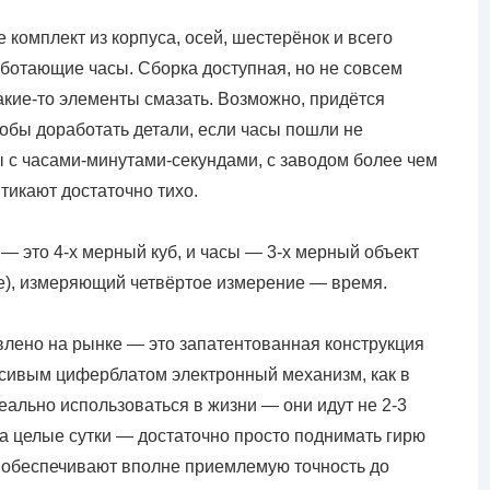
 комплект из корпуса, осей, шестерёнок и всего
аботающие часы. Сборка доступная, но не совсем
какие-то элементы смазать. Возможно, придётся
обы доработать детали, если часы пошли не
ы с часами-минутами-секундами, с заводом более чем
 тикают достаточно тихо.
 — это 4-х мерный куб, и часы — 3-х мерный объект
ре), измеряющий четвёртое измерение — время.
авлено на рынке — это запатентованная конструкция
расивым циферблатом электронный механизм, как в
еально использоваться в жизни — они идут не 2-3
 а целые сутки — достаточно просто поднимать гирю
и обеспечивают вполне приемлемую точность до