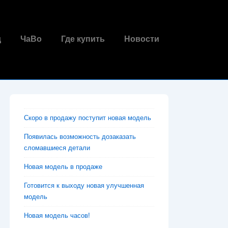
д
ЧаВо
Где купить
Новости
Скоро в продажу поступит новая модель
Появилась возможность дозаказать
сломавшиеся детали
Новая модель в продаже
Готовится к выходу новая улучшенная
модель
Новая модель часов!